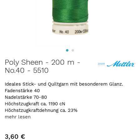
Zum
Poly Sheen - 200 m -
Anfang
No.40 - 5510
der
Bildergalerie
springen
Ideales Stick- und Quiltgarn mit besonderem Glanz.
Fadenstärke 40
Nadelstärke 70-80
Höchstzugkraft ca. 1190 cN
Höchstzugkraftdehnung ca. 23%
mehr lesen
3,60 €