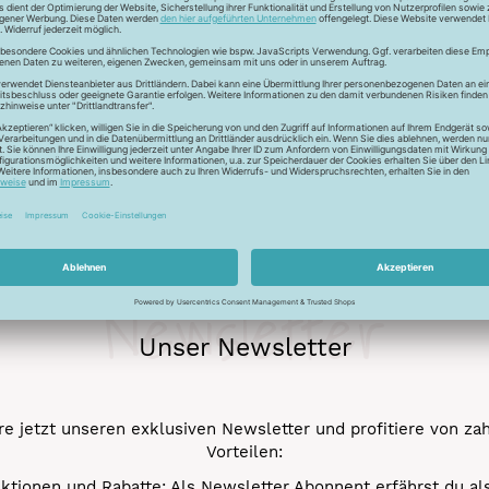
ur Lichtreflektion und glänzen deshalb besonders. Durch den tr
 Verstick- und Vernähbarkeit. Darüber hinaus bleibt der tolle 
mehr.
Newsletter
Unser Newsletter
e jetzt unseren exklusiven Newsletter und profitiere von za
Vorteilen:
ktionen und Rabatte: Als Newsletter Abonnent erfährst du al