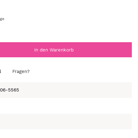
age
In den Warenkorb
l
Fragen?
406-5565