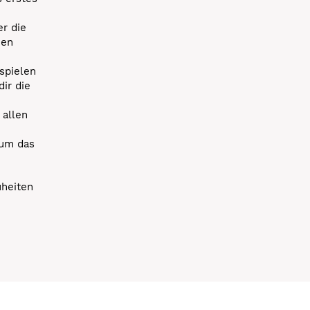
r die
uen
spielen
dir die
 allen
 um das
uheiten