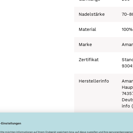
Nadelstärke
70-8
Material
100%
Marke
Ama
Zertifikat
Stand
9304
Herstellerinfo
Aman
Haupt
7435
Deut
info 
Besonderheiten
Ökot