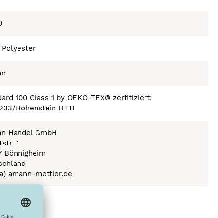
0
 Polyester
nn
ard 100 Class 1 by OEKO-TEX® zertifiziert:
233/Hohenstein HTTI
n Handel GmbH
str. 1
7 Bönnigheim
schland
(a) amann-mettler.de
ex