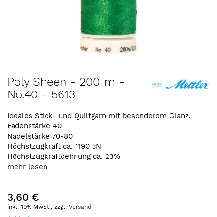
Zum
Poly Sheen - 200 m -
Anfang
No.40 - 5613
der
Bildergalerie
springen
Ideales Stick- und Quiltgarn mit besonderem Glanz.
Fadenstärke 40
Nadelstärke 70-80
Höchstzugkraft ca. 1190 cN
Höchstzugkraftdehnung ca. 23%
mehr lesen
3,60 €
inkl. 19% MwSt., zzgl.
Versand