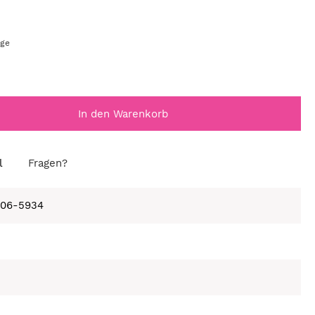
age
In den Warenkorb
l
Fragen?
406-5934