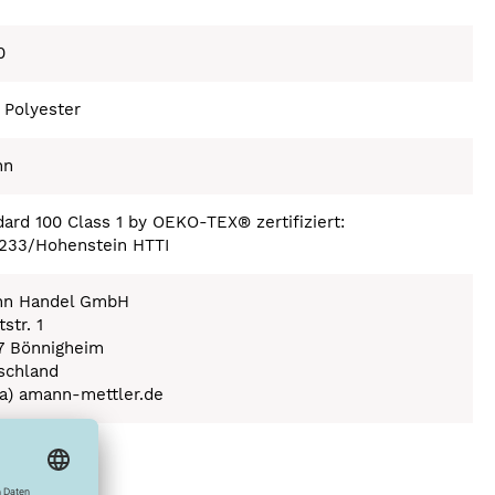
0
 Polyester
nn
ard 100 Class 1 by OEKO-TEX® zertifiziert:
233/Hohenstein HTTI
n Handel GmbH
str. 1
7 Bönnigheim
schland
(a) amann-mettler.de
ex