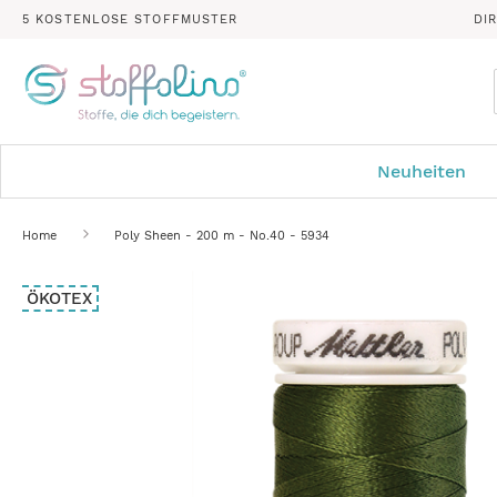
5 KOSTENLOSE STOFFMUSTER
DI
Neuheiten
Home
Poly Sheen - 200 m - No.40 - 5934
Zum
ÖKOTEX
Ende
der
Bildergalerie
springen