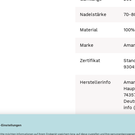
Nadelstärke
70-8
Material
100%
Marke
Ama
Zertifikat
Stand
9304
Herstellerinfo
Aman
Haupt
7435
Deut
info 
Besonderheiten
Ökot