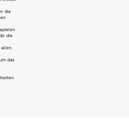
r die
uen
spielen
dir die
 allen
 um das
uheiten