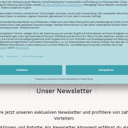
ur Lichtreflektion und glänzen deshalb besonders. Durch den tr
 Verstick- und Vernähbarkeit. Darüber hinaus bleibt der tolle 
mehr.
Newsletter
Unser Newsletter
e jetzt unseren exklusiven Newsletter und profitiere von za
Vorteilen:
ktionen und Rabatte: Als Newsletter Abonnent erfährst du al