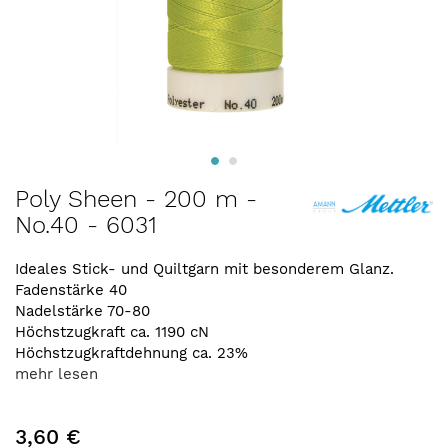
Zum
Poly Sheen - 200 m -
Anfang
No.40 - 6031
der
Bildergalerie
springen
Ideales Stick- und Quiltgarn mit besonderem Glanz.
Fadenstärke 40
Nadelstärke 70-80
Höchstzugkraft ca. 1190 cN
Höchstzugkraftdehnung ca. 23%
mehr lesen
3,60 €