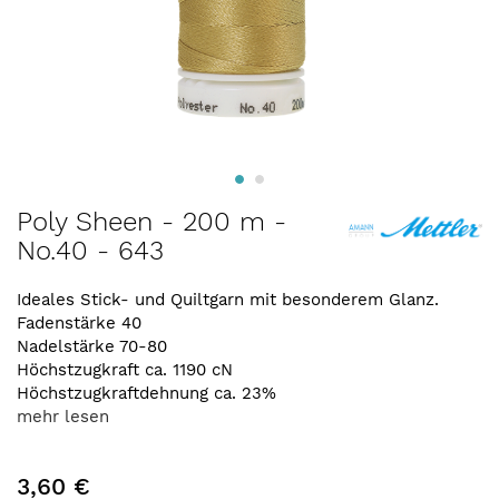
Zum
Poly Sheen - 200 m -
Anfang
No.40 - 643
der
Bildergalerie
springen
Ideales Stick- und Quiltgarn mit besonderem Glanz.
Fadenstärke 40
Nadelstärke 70-80
Höchstzugkraft ca. 1190 cN
Höchstzugkraftdehnung ca. 23%
mehr lesen
3,60 €