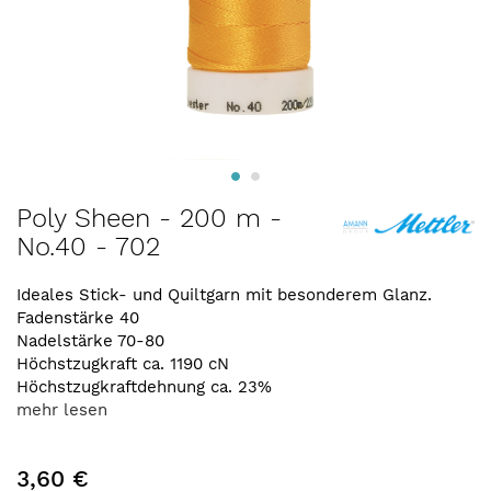
Zum
Poly Sheen - 200 m -
Anfang
No.40 - 702
der
Bildergalerie
springen
Ideales Stick- und Quiltgarn mit besonderem Glanz.
Fadenstärke 40
Nadelstärke 70-80
Höchstzugkraft ca. 1190 cN
Höchstzugkraftdehnung ca. 23%
mehr lesen
3,60 €