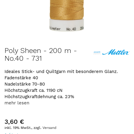
Zum
Poly Sheen - 200 m -
Anfang
No.40 - 731
der
Bildergalerie
springen
Ideales Stick- und Quiltgarn mit besonderem Glanz.
Fadenstärke 40
Nadelstärke 70-80
Höchstzugkraft ca. 1190 cN
Höchstzugkraftdehnung ca. 23%
mehr lesen
3,60 €
inkl. 19% MwSt., zzgl.
Versand