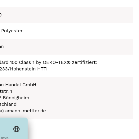
0
 Polyester
nn
ard 100 Class 1 by OEKO-TEX® zertifiziert:
233/Hohenstein HTTI
n Handel GmbH
str. 1
7 Bönnigheim
schland
(a) amann-mettler.de
ex