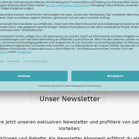
ur Lichtreflektion und glänzen deshalb besonders. Durch den tr
 Verstick- und Vernähbarkeit. Darüber hinaus bleibt der tolle 
mehr.
Newsletter
Unser Newsletter
e jetzt unseren exklusiven Newsletter und profitiere von za
Vorteilen:
ktionen und Rabatte: Als Newsletter Abonnent erfährst du al