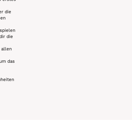
r die
uen
spielen
dir die
 allen
 um das
uheiten