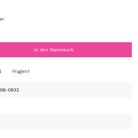
age
In den Warenkorb
l
Fragen?
406-0832
e