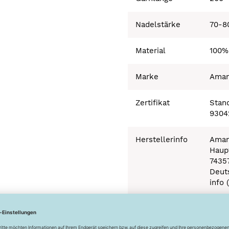
Nadelstärke
70-8
Material
100%
Marke
Ama
Zertifikat
Stand
9304
Herstellerinfo
Aman
Haupt
7435
Deut
info 
Besonderheiten
Ökot