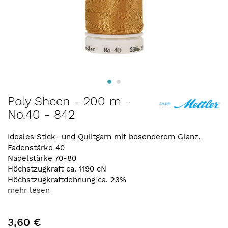
Zum
Poly Sheen - 200 m -
Anfang
No.40 - 842
der
Bildergalerie
springen
Ideales Stick- und Quiltgarn mit besonderem Glanz.
Fadenstärke 40
Nadelstärke 70-80
Höchstzugkraft ca. 1190 cN
Höchstzugkraftdehnung ca. 23%
mehr lesen
3,60 €