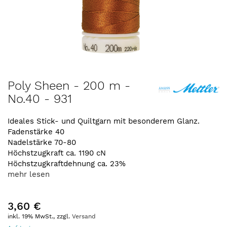
Zum
Poly Sheen - 200 m -
Anfang
No.40 - 931
der
Bildergalerie
springen
Ideales Stick- und Quiltgarn mit besonderem Glanz.
Fadenstärke 40
Nadelstärke 70-80
Höchstzugkraft ca. 1190 cN
Höchstzugkraftdehnung ca. 23%
mehr lesen
3,60 €
inkl. 19% MwSt., zzgl.
Versand