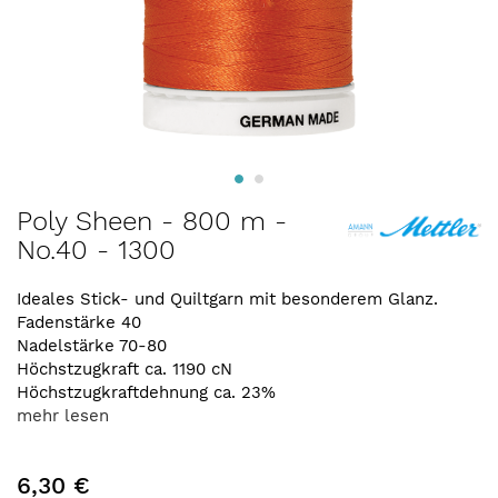
Zum
Poly Sheen - 800 m -
Anfang
No.40 - 1300
der
Bildergalerie
springen
Ideales Stick- und Quiltgarn mit besonderem Glanz.
Fadenstärke 40
Nadelstärke 70-80
Höchstzugkraft ca. 1190 cN
Höchstzugkraftdehnung ca. 23%
mehr lesen
6,30 €