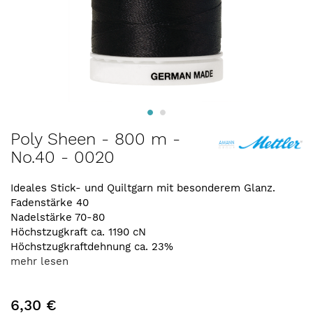
Zum
Poly Sheen - 800 m -
Anfang
No.40 - 0020
der
Bildergalerie
springen
Ideales Stick- und Quiltgarn mit besonderem Glanz.
Fadenstärke 40
Nadelstärke 70-80
Höchstzugkraft ca. 1190 cN
Höchstzugkraftdehnung ca. 23%
mehr lesen
6,30 €