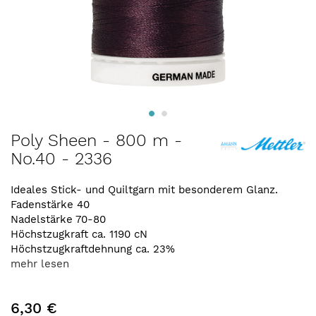
Zum
Poly Sheen - 800 m -
Anfang
No.40 - 2336
der
Bildergalerie
springen
Ideales Stick- und Quiltgarn mit besonderem Glanz.
Fadenstärke 40
Nadelstärke 70-80
Höchstzugkraft ca. 1190 cN
Höchstzugkraftdehnung ca. 23%
mehr lesen
6,30 €