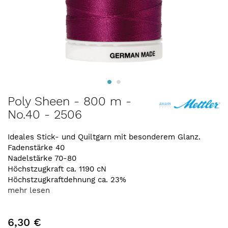
Zum
Poly Sheen - 800 m -
Anfang
No.40 - 2506
der
Bildergalerie
springen
Ideales Stick- und Quiltgarn mit besonderem Glanz.
Fadenstärke 40
Nadelstärke 70-80
Höchstzugkraft ca. 1190 cN
Höchstzugkraftdehnung ca. 23%
mehr lesen
6,30 €