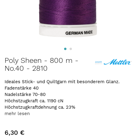
Zum
Poly Sheen - 800 m -
Anfang
No.40 - 2810
der
Bildergalerie
springen
Ideales Stick- und Quiltgarn mit besonderem Glanz.
Fadenstärke 40
Nadelstärke 70-80
Höchstzugkraft ca. 1190 cN
Höchstzugkraftdehnung ca. 23%
mehr lesen
6,30 €