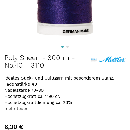
Zum
Poly Sheen - 800 m -
Anfang
No.40 - 3110
der
Bildergalerie
springen
Ideales Stick- und Quiltgarn mit besonderem Glanz.
Fadenstärke 40
Nadelstärke 70-80
Höchstzugkraft ca. 1190 cN
Höchstzugkraftdehnung ca. 23%
mehr lesen
6,30 €