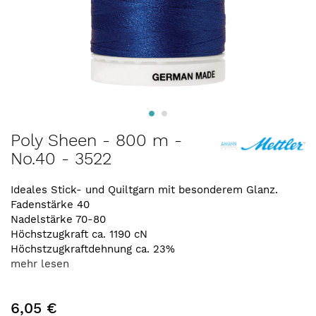
Zum
Poly Sheen - 800 m -
Anfang
No.40 - 3522
der
Bildergalerie
springen
Ideales Stick- und Quiltgarn mit besonderem Glanz.
Fadenstärke 40
Nadelstärke 70-80
Höchstzugkraft ca. 1190 cN
Höchstzugkraftdehnung ca. 23%
mehr lesen
6,05 €