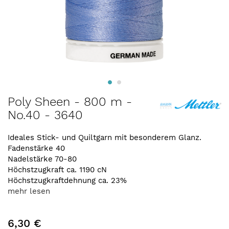
Zum
Poly Sheen - 800 m -
Anfang
No.40 - 3640
der
Bildergalerie
springen
Ideales Stick- und Quiltgarn mit besonderem Glanz.
Fadenstärke 40
Nadelstärke 70-80
Höchstzugkraft ca. 1190 cN
Höchstzugkraftdehnung ca. 23%
mehr lesen
6,30 €