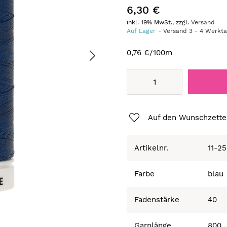
6,30 €
inkl. 19% MwSt., zzgl.
Versand
Auf Lager
Versand
3
-
4
Werkt
0,76 €
/100m
Auf den Wunschzette
Artikelnr.
11-2
Farbe
blau
Fadenstärke
40
Garnlänge
800