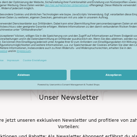
ur Lichtreflektion und glänzen deshalb besonders. Durch den tr
 Verstick- und Vernähbarkeit. Darüber hinaus bleibt der tolle 
mehr.
Newsletter
Unser Newsletter
e jetzt unseren exklusiven Newsletter und profitiere von za
Vorteilen:
ktionen und Rabatte: Als Newsletter Abonnent erfährst du al