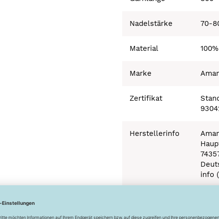
Nadelstärke
70-8
Material
100%
Marke
Ama
Zertifikat
Stand
9304
Herstellerinfo
Aman
Haupt
7435
Deut
info 
Besonderheiten
Ökot