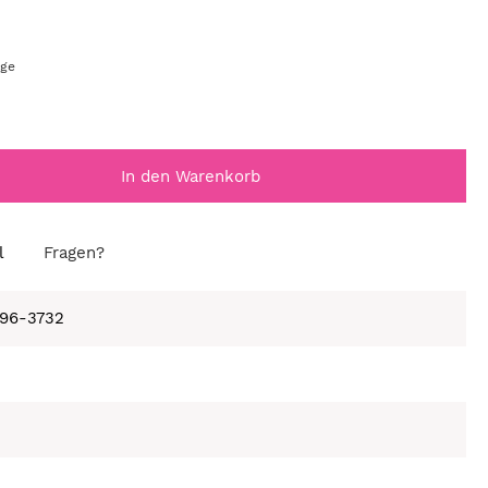
age
In den Warenkorb
l
Fragen?
596-3732