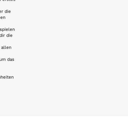
r die
uen
spielen
dir die
 allen
 um das
uheiten