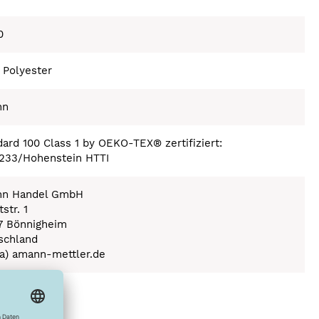
0
 Polyester
nn
ard 100 Class 1 by OEKO-TEX® zertifiziert:
233/Hohenstein HTTI
n Handel GmbH
str. 1
7 Bönnigheim
schland
(a) amann-mettler.de
ex