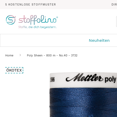
5 KOSTENLOSE STOFFMUSTER
DI
Neuheiten
Home
Poly Sheen - 800 m - No.40 - 3732
Zum
ÖKOTEX
Ende
der
Bildergalerie
springen