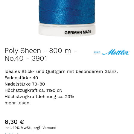
Zum
Poly Sheen - 800 m -
Anfang
No.40 - 3901
der
Bildergalerie
springen
Ideales Stick- und Quiltgarn mit besonderem Glanz.
Fadenstärke 40
Nadelstärke 70-80
Höchstzugkraft ca. 1190 cN
Höchstzugkraftdehnung ca. 23%
mehr lesen
6,30 €
inkl. 19% MwSt., zzgl.
Versand