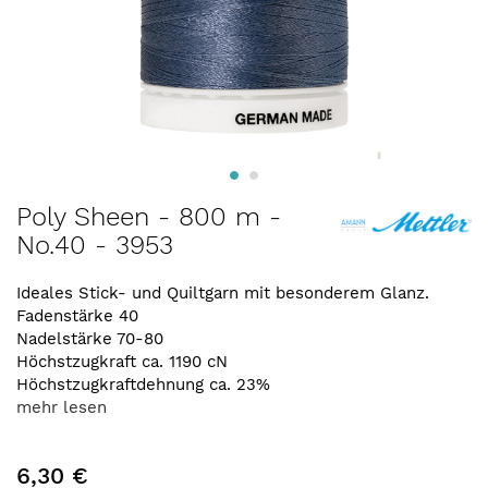
Zum
Poly Sheen - 800 m -
Anfang
No.40 - 3953
der
Bildergalerie
springen
Ideales Stick- und Quiltgarn mit besonderem Glanz.
Fadenstärke 40
Nadelstärke 70-80
Höchstzugkraft ca. 1190 cN
Höchstzugkraftdehnung ca. 23%
mehr lesen
6,30 €