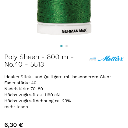
Zum
Poly Sheen - 800 m -
Anfang
No.40 - 5513
der
Bildergalerie
springen
Ideales Stick- und Quiltgarn mit besonderem Glanz.
Fadenstärke 40
Nadelstärke 70-80
Höchstzugkraft ca. 1190 cN
Höchstzugkraftdehnung ca. 23%
mehr lesen
6,30 €