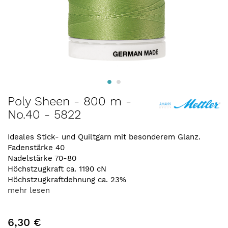
Zum
Poly Sheen - 800 m -
Anfang
No.40 - 5822
der
Bildergalerie
springen
Ideales Stick- und Quiltgarn mit besonderem Glanz.
Fadenstärke 40
Nadelstärke 70-80
Höchstzugkraft ca. 1190 cN
Höchstzugkraftdehnung ca. 23%
mehr lesen
6,30 €