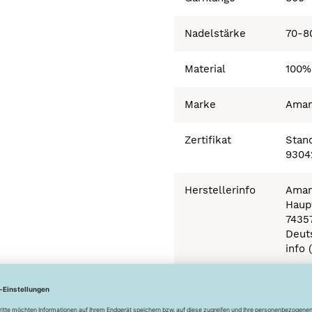
Nadelstärke
70-8
Material
100%
Marke
Ama
Zertifikat
Stand
9304
Herstellerinfo
Aman
Haupt
7435
Deut
info 
Besonderheiten
Ökot