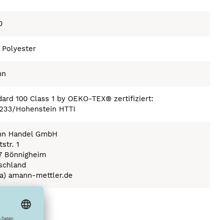
0
 Polyester
nn
ard 100 Class 1 by OEKO-TEX® zertifiziert:
233/Hohenstein HTTI
n Handel GmbH
str. 1
7 Bönnigheim
schland
(a) amann-mettler.de
ex