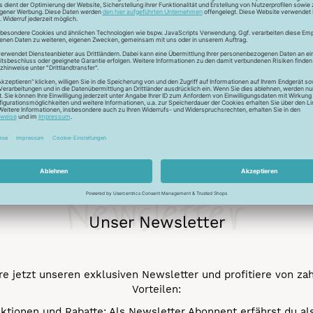
ur Lichtreflektion und glänzen deshalb besonders. Durch den tr
 Verstick- und Vernähbarkeit. Darüber hinaus bleibt der tolle 
mehr.
Newsletter
Unser Newsletter
e jetzt unseren exklusiven Newsletter und profitiere von za
Vorteilen:
ktionen und Rabatte: Als Newsletter Abonnent erfährst du al