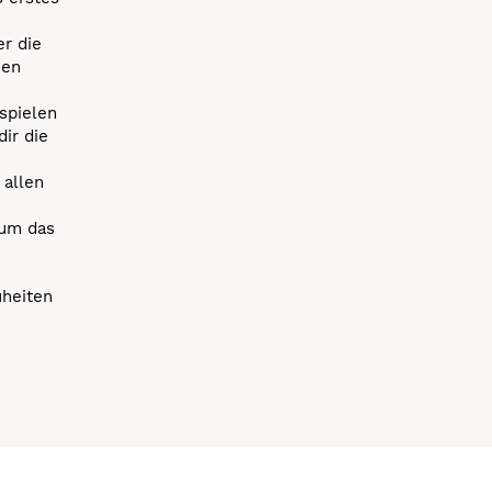
r die
uen
spielen
dir die
 allen
 um das
uheiten