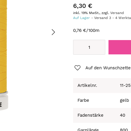
6,30 €
inkl. 19% MwSt., zzgl.
Versand
Auf Lager
Versand
3
-
4
Werkt
0,76 €
/100m
Auf den Wunschzette
Artikelnr.
11-2
Farbe
gelb
Fadenstärke
40
Garnlänge
800