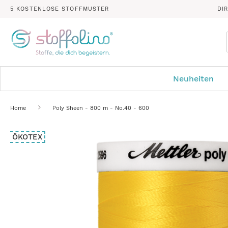
5 KOSTENLOSE STOFFMUSTER
DI
Neuheiten
Home
Poly Sheen - 800 m - No.40 - 600
Zum
ÖKOTEX
Ende
der
Bildergalerie
springen