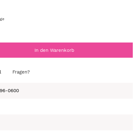
age
In den Warenkorb
l
Fragen?
596-0600