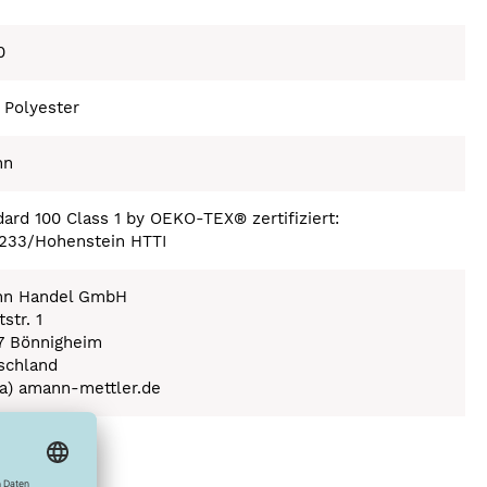
0
 Polyester
nn
ard 100 Class 1 by OEKO-TEX® zertifiziert:
233/Hohenstein HTTI
n Handel GmbH
str. 1
7 Bönnigheim
schland
(a) amann-mettler.de
ex