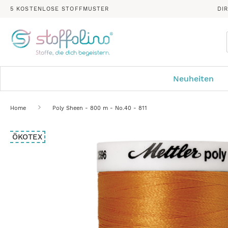
5 KOSTENLOSE STOFFMUSTER
DI
Neuheiten
Home
Poly Sheen - 800 m - No.40 - 811
Zum
ÖKOTEX
Ende
der
Bildergalerie
springen