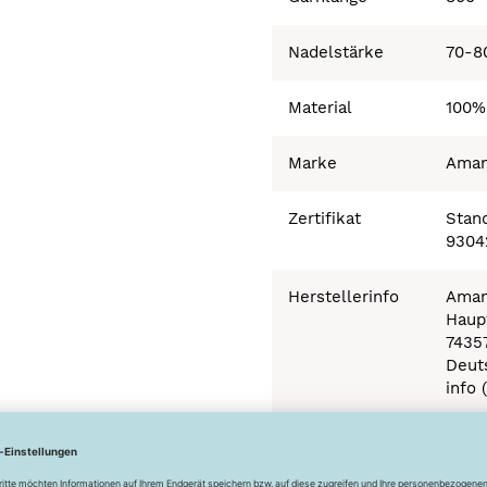
Nadelstärke
70-8
Material
100%
Marke
Ama
Zertifikat
Stand
9304
Herstellerinfo
Aman
Haupt
7435
Deut
info 
Besonderheiten
Ökot