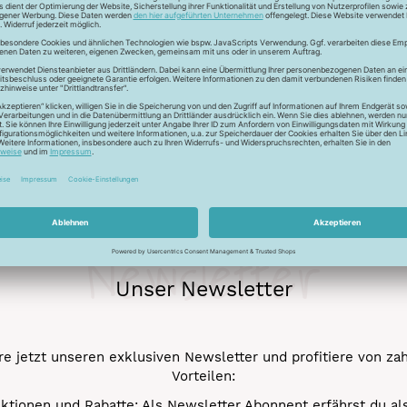
ur Lichtreflektion und glänzen deshalb besonders. Durch den tr
 Verstick- und Vernähbarkeit. Darüber hinaus bleibt der tolle 
mehr.
Newsletter
Unser Newsletter
e jetzt unseren exklusiven Newsletter und profitiere von za
Vorteilen:
ktionen und Rabatte: Als Newsletter Abonnent erfährst du al