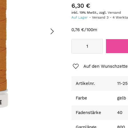
6,30 €
inkl. 19% MwSt., zzgl.
Versand
Auf Lager
Versand
3
-
4
Werkt
0,76 €
/100m
Auf den Wunschzette
Artikelnr.
11-2
Farbe
gelb
Fadenstärke
40
Garnlänge
800