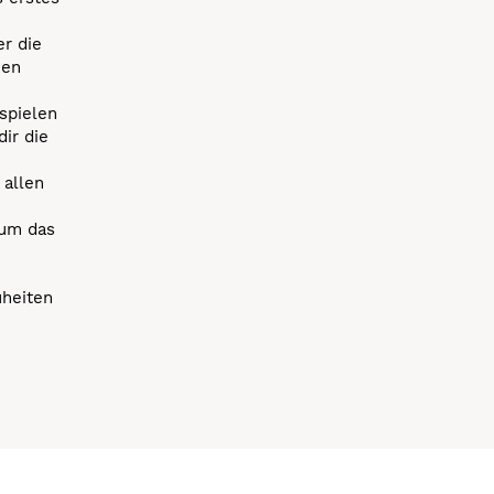
r die
uen
spielen
dir die
 allen
 um das
uheiten