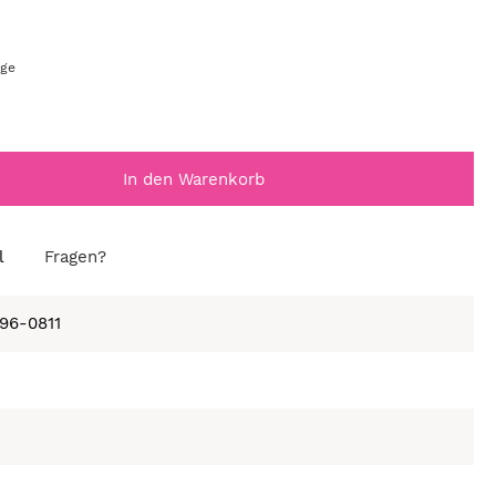
age
In den Warenkorb
l
Fragen?
596-0811