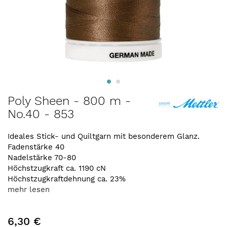
Zum
Poly Sheen - 800 m -
Anfang
No.40 - 853
der
Bildergalerie
springen
Ideales Stick- und Quiltgarn mit besonderem Glanz.
Fadenstärke 40
Nadelstärke 70-80
Höchstzugkraft ca. 1190 cN
Höchstzugkraftdehnung ca. 23%
mehr lesen
6,30 €