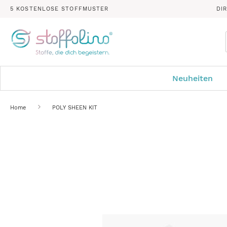
5 KOSTENLOSE STOFFMUSTER
DI
Neuheiten
Home
POLY SHEEN KIT
Zum
Ende
der
Bildergalerie
springen