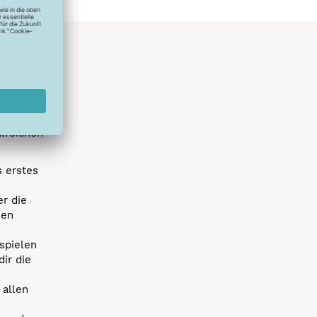
hlreichen
s erstes
r die
uen
spielen
dir die
 allen