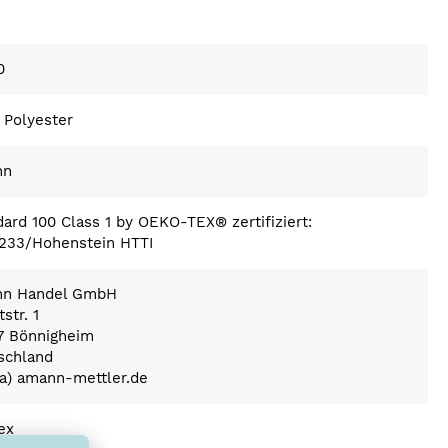
0
 Polyester
nn
ard 100 Class 1 by OEKO-TEX® zertifiziert:
233/Hohenstein HTTI
n Handel GmbH
str. 1
7 Bönnigheim
schland
(a) amann-mettler.de
ex