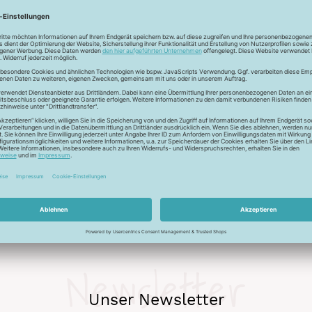
m besonderen Touch!
lich dekorativ. Möglich macht das seine besondere Machart: Der 
urch die größere Oberfläche - mehr Licht zu reflektieren. Das
n auch Zierstiche mit diesem Garn, bekommen das gewisse Etwas
auch bei besonderer Beanspruchung. Die große Farbauswahl setzt
Newsletter
Unser Newsletter