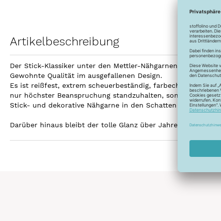
Artikelbeschreibung
Der Stick-Klassiker unter den Mettler-Nähgarnen - mit eine
Gewohnte Qualität im ausgefallenen Design.
Es ist reißfest, extrem scheuerbeständig, farbecht und herr
nur höchster Beanspruchung standzuhalten, sondern auch - d
Stick- und dekorative Nähgarne in den Schatten stellt, den
Darüber hinaus bleibt der tolle Glanz über Jahre wie neu, 