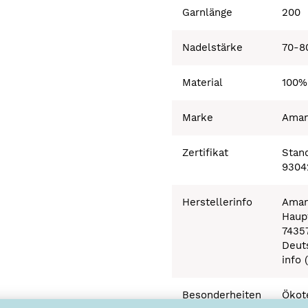
Garnlänge
200
Nadelstärke
70-8
Material
100%
Marke
Ama
Zertifikat
Stand
9304
Herstellerinfo
Aman
Haupt
7435
Deut
info 
Besonderheiten
Ökot