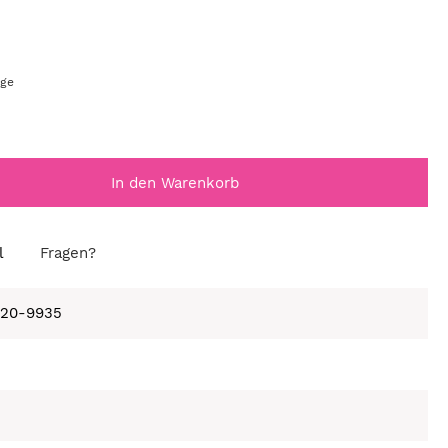
age
In den Warenkorb
l
Fragen?
820-9935