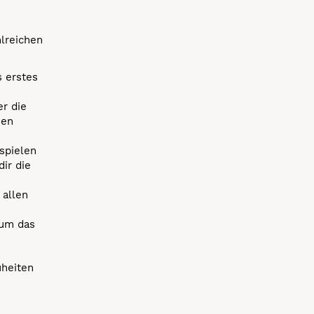
hlreichen
s erstes
r die
uen
spielen
dir die
 allen
 um das
uheiten