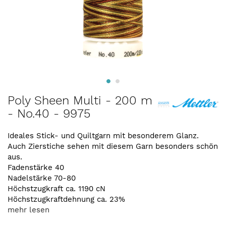
Zum
Poly Sheen Multi - 200 m
Anfang
- No.40 - 9975
der
Bildergalerie
springen
Ideales Stick- und Quiltgarn mit besonderem Glanz.
Auch Zierstiche sehen mit diesem Garn besonders schön
aus.
Fadenstärke 40
Nadelstärke 70-80
Höchstzugkraft ca. 1190 cN
Höchstzugkraftdehnung ca. 23%
mehr lesen