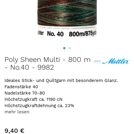
Zum
Poly Sheen Multi - 800 m
Anfang
- No.40 - 9982
der
Bildergalerie
springen
Ideales Stick- und Quiltgarn mit besonderem Glanz.
Fadenstärke 40
Nadelstärke 70-80
Höchstzugkraft ca. 1190 cN
Höchstzugkraftdehnung ca. 23%
mehr lesen
9,40 €