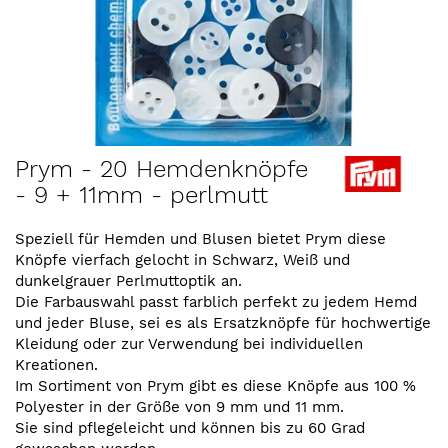
Zum
Prym - 20 Hemdenknöpfe
Anfang
- 9 + 11mm - perlmutt
der
Bildergalerie
springen
Speziell für Hemden und Blusen bietet Prym diese
Knöpfe vierfach gelocht in Schwarz, Weiß und
dunkelgrauer Perlmuttoptik an.
Die Farbauswahl passt farblich perfekt zu jedem Hemd
und jeder Bluse, sei es als Ersatzknöpfe für hochwertige
Kleidung oder zur Verwendung bei individuellen
Kreationen.
Im Sortiment von Prym gibt es diese Knöpfe aus 100 %
Polyester in der Größe von 9 mm und 11 mm.
Sie sind pflegeleicht und können bis zu 60 Grad