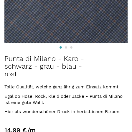
Zum
Punta di Milano - Karo -
Anfang
schwarz - grau - blau -
der
rost
Bildergalerie
springen
Tolle Qualität, welche ganzjährig zum Einsatz kommt.
Egal ob Hose, Rock, Kleid oder Jacke - Punta di Milano
ist eine gute Wahl.
Hier als wunderschöner Druck in herbstlichen Farben.
14,99 €
/m