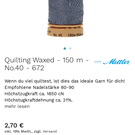
Zum
Quilting Waxed - 150 m -
Anfang
No.40 - 672
der
Bildergalerie
springen
Wenn du viel quiltest, ist dies das ideale Garn für dich!
Empfohlene Nadelstärke 80-90
Höchstzugkraft ca. 1850 cN
Höchstugkraftdehnung ca. 21%.
mehr lesen
2,70 €
inkl. 19% MwSt., zzgl.
Versand