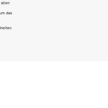
 allen
 um das
uheiten