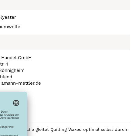
lyester
aumwolle
 Handel GmbH
r. 1
Bönnigheim
hland
a) amann-mettler.de
hste Oberfläche gleitet Quilting Waxed optimal selbst durch