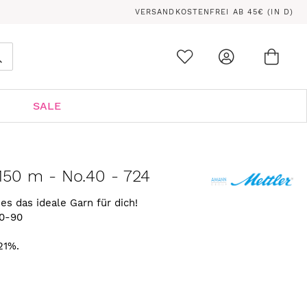
VERSANDKOSTENFREI AB 45€ (IN D)
Ware
0
Suche
SALE
150 m - No.40 - 724
ies das ideale Garn für dich!
80-90
21%.