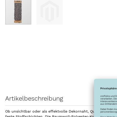
Zum
Anfang
der
Bildergalerie
springen
Artikelbeschreibung
Ob unsichtbar oder als effektvolle Dekornaht, Quilting Waxe
feste Stoffschichten. Die Baumwoll-Polyester-Kombination ist