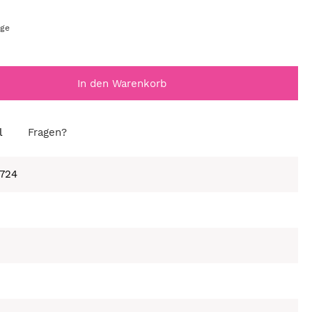
age
In den Warenkorb
l
Fragen?
-724