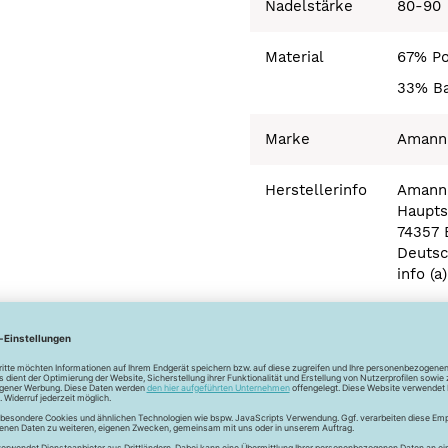
Nadelstärke
80-90
Material
67% Po
33% B
Marke
Amann
Herstellerinfo
Amann
Hauptst
74357 
Deutsc
info (
d lässt sich hervorragend von Hand verarbeiten. Durch die gewac
 äußerst reißfest, was beim Handquilten äußerst wichtig ist.