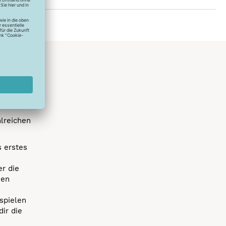
hlreichen
s erstes
r die
uen
spielen
dir die