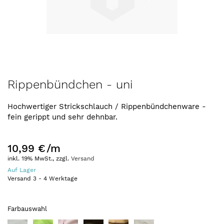
Zum
Rippenbündchen - uni
Anfang
der
Hochwertiger Strickschlauch / Rippenbündchenware -
Bildergalerie
fein gerippt und sehr dehnbar.
springen
10,99 €
/m
inkl. 19% MwSt., zzgl.
Versand
Auf Lager
Versand
3
-
4
Werktage
Farbauswahl