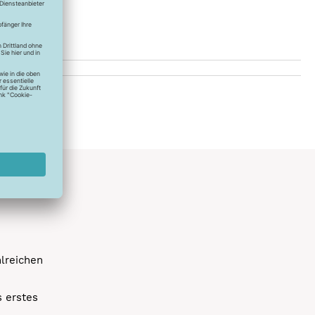
hlreichen
s erstes