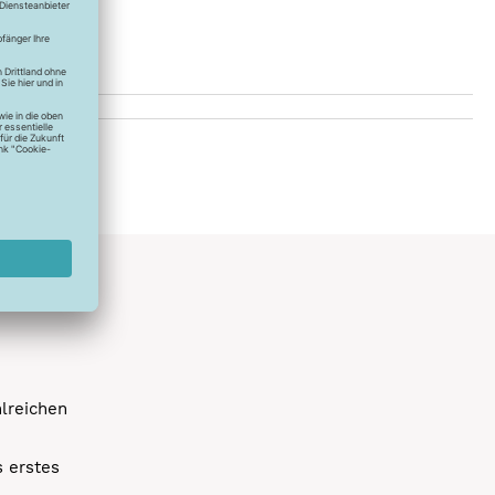
hlreichen
s erstes