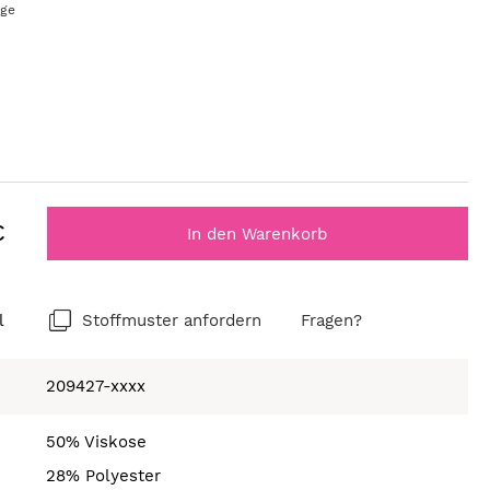
age
€
In den Warenkorb
l
Stoffmuster anfordern
Fragen?
209427-xxxx
50% Viskose
28% Polyester