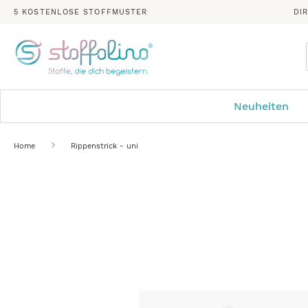
5 KOSTENLOSE STOFFMUSTER
DI
Neuheiten
Home
Rippenstrick - uni
Zum
Ende
der
Bildergalerie
springen