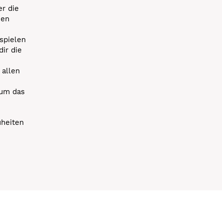
r die
uen
spielen
dir die
 allen
 um das
uheiten