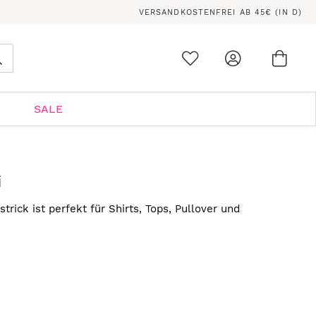
VERSANDKOSTENFREI AB 45€ (IN D)
Ware
0
Suche
SALE
i
trick ist perfekt für Shirts, Tops, Pullover und