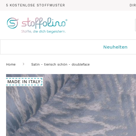
5 KOSTENLOSE STOFFMUSTER
DI
Neuheiten
Home
Satin - tierisch schön - doubleface
Zum
MADE IN ITALY
Ende
der
Bildergalerie
springen