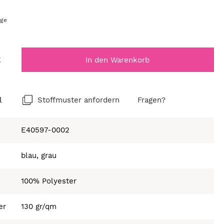
age
€
In den Warenkorb
l
Stoffmuster anfordern
Fragen?
E40597-0002
blau, grau
100% Polyester
er
130 gr/qm