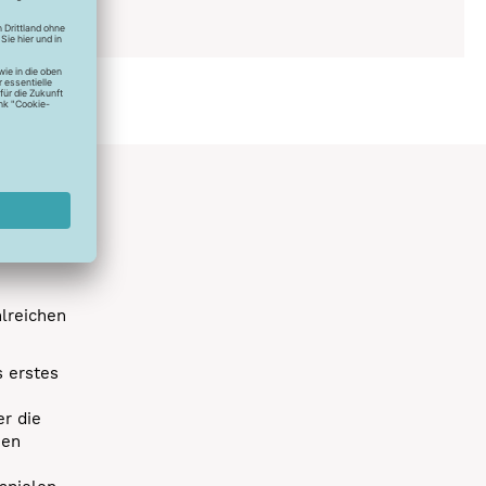
ich
hlreichen
s erstes
r die
uen