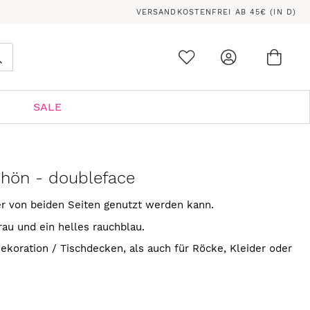
VERSANDKOSTENFREI AB 45€ (IN D)
Ware
0
Suche
SALE
schön - doubleface
er von beiden Seiten genutzt werden kann.
grau und ein helles rauchblau.
Dekoration / Tischdecken, als auch für Röcke, Kleider oder