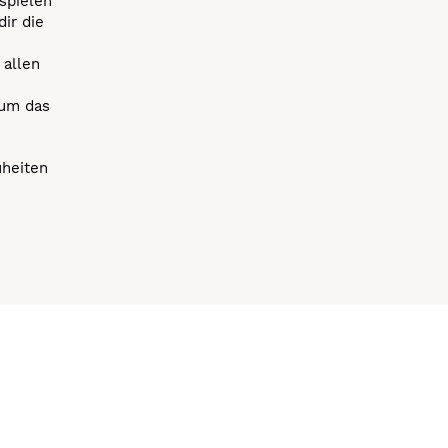
spielen
dir die
 allen
 um das
uheiten