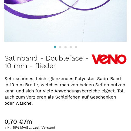
Zum
Satinband - Doubleface -
Anfang
10 mm - flieder
der
Bildergalerie
springen
Sehr schönes, leicht glänzendes Polyester-Satin-Band
in 10 mm Breite, welches man von beiden Seiten nutzen
kann und sich für viele Anwendungsbereiche eignet. Toll
auch zum Verzieren als Schleifchen auf Geschenken
oder Wäsche.
0,70 €
/m
inkl. 19% MwSt., zzgl.
Versand