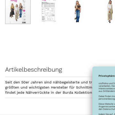
Zum
Anfang
der
Bildergalerie
springen
Artikelbeschreibung
Seit den 50er Jahren sind nähbegeisterte und trendbewusste
größten und wichtigsten Hersteller für Schnittmuster. Bis h
findet jede Nähverrückte in der Burda Kollektion den passen