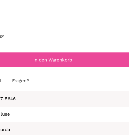
age
In den Warenkorb
l
Fragen?
27-5646
Bluse
burda