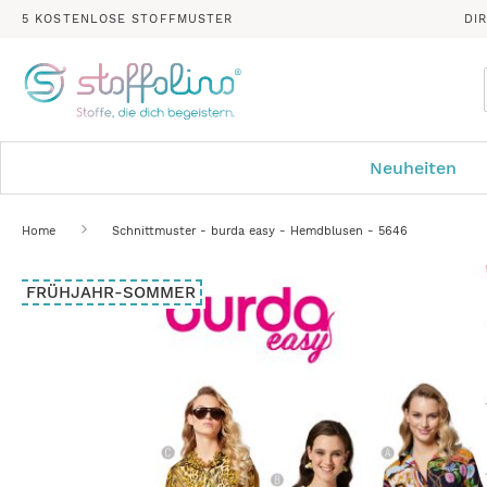
5 KOSTENLOSE STOFFMUSTER
DI
Neuheiten
Home
Schnittmuster - burda easy - Hemdblusen - 5646
Zum
FRÜHJAHR-SOMMER
Ende
der
Bildergalerie
springen