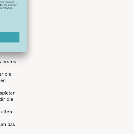
hlreichen
s erstes
r die
uen
spielen
dir die
 allen
 um das