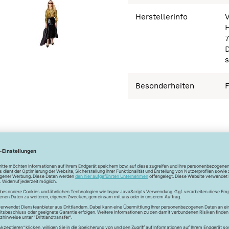
Herstellerinfo
H
s
Besonderheiten
 Frauen verliebt in die Schnitte von Burdastyle. Das Unterneh
eute ist die Beliebtheit bei Hobbyschneiderinnen und Profis un
den Schnitt.