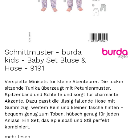
Zum
Schnittmuster - burda
Anfang
kids - Baby Set Bluse &
der
Hose - 9191
Bildergalerie
springen
Verspielte Minisets für kleine Abenteurer: Die locker
sitzende Tunika überzeugt mit Petunienmuster,
Spitzenband und Schleife und sorgt für charmante
Akzente. Dazu passt die lässig fallende Hose mit
Gummizug, weitem Bein und kleiner Tasche hinten –
bequem genug zum Toben, hübsch genug für jeden
Anlass. Ein Set, das Spielspaß und Stil perfekt
kombiniert.
mehr lesen