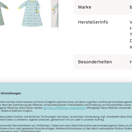
Marke
Herstellerinfo
H
s
Besonderheiten
 Frauen verliebt in die Schnitte von Burdastyle. Das Unterneh
eute ist die Beliebtheit bei Hobbyschneiderinnen und Profis un
den Schnitt.