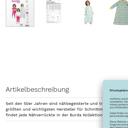
Zum
Anfang
der
Bildergalerie
springen
Artikelbeschreibung
Seit den 50er Jahren sind nähbegeisterte und trendbewusste
größten und wichtigsten Hersteller für Schnittmuster. Bis h
findet jede Nähverrückte in der Burda Kollektion den passen