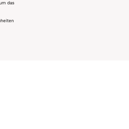
 um das
uheiten