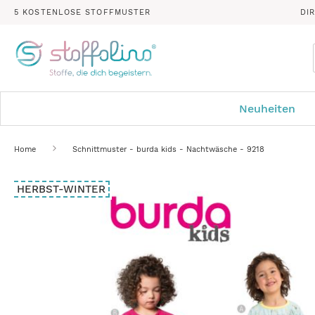
5 KOSTENLOSE STOFFMUSTER
DI
Neuheiten
Home
Schnittmuster - burda kids - Nachtwäsche - 9218
Zum
HERBST-WINTER
Ende
der
Bildergalerie
springen