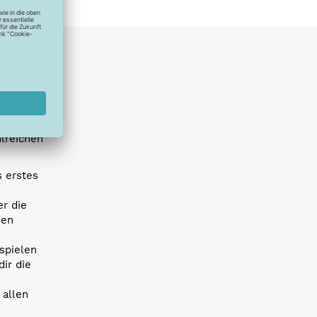
hlreichen
s erstes
r die
uen
spielen
dir die
 allen