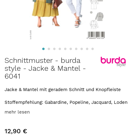
Zum
Schnittmuster - burda
Anfang
style - Jacke & Mantel -
der
6041
Bildergalerie
springen
Jacke & Mantel mit geradem Schnitt und Knopfleiste
Stoffempfehlung: Gabardine, Popeline, Jacquard, Loden
mehr lesen
12,90 €