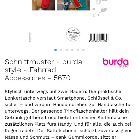
Zum
Schnittmuster - burda
Anfang
style - Fahrrad
der
Accessoires - 5670
Bildergalerie
springen
Stylisch unterwegs auf zwei Rädern: Die praktische
Lenkertasche verstaut Smartphone, Schlüssel & Co.
sicher – und wird im Handumdrehen zur Handtasche für
unterwegs. Der passende Trinkflaschenhalter hält dein
Getränk griffbereit und bietet mit seiner Seitentasche
zusätzlichen Platz fürs Handy. Und für alle, die auch bei
Regen radeln: Der Sattelschoner schützt zuverlässig vor
Nässe und Schmutz – dank Gummikordel sitzt er