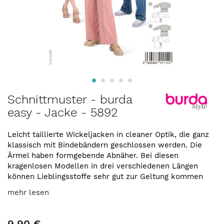
Zum
Schnittmuster - burda
Anfang
easy - Jacke - 5892
der
Bildergalerie
springen
Leicht taillierte Wickeljacken in cleaner Optik, die ganz
klassisch mit Bindebändern geschlossen werden. Die
Ärmel haben formgebende Abnäher. Bei diesen
kragenlosen Modellen in drei verschiedenen Längen
können Lieblingsstoffe sehr gut zur Geltung kommen
mehr lesen
9,90 €