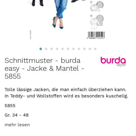
Zum
Schnittmuster - burda
Anfang
easy - Jacke & Mantel -
der
5855
Bildergalerie
springen
Tolle lässige Jacken, die man einfach überziehen kann.
In Teddy- und Wollstoffen wird es besonders kuschelig.
5855
Gr. 34 - 48
mehr lesen