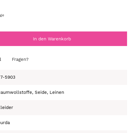
age
In den Warenkorb
l
Fragen?
27-5903
aumwollstoffe, Seide, Leinen
leider
burda