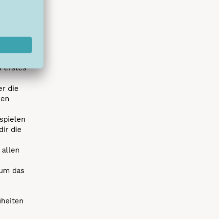
hlreichen
s erstes
r die
uen
spielen
dir die
 allen
 um das
uheiten