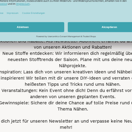
Unser Newsletter
e jetzt unseren exklusiven Newsletter und profitiere von za
Vorteilen:
ktionen und Rabatte: Als Newsletter Abonnent erfährst du al
von unseren Aktionen und Rabatten!
Neue Stoffe entdecken: Wir informieren dich regelmäßig übe
neuesten Stofftrends der Saison. Plane mit uns deine ne
Nähprojekte.
Inspiration: Lass dich von unseren kreativen Ideen und Nähbei
inspirieren! Wir teilen mit dir unsere DIY-Ideen und verraten 
heißesten Tipps und Tricks rund ums Nähen.
Veranstaltungen: Kein Event ohne dich! Denn du erfährst vor
anderen von unseren geplanten Events.
Gewinnspiele: Sichere dir deine Chance auf tolle Preise rund
Thema Nähen.
dich jetzt für unseren Newsletter an und verpasse keine Ne
mehr!