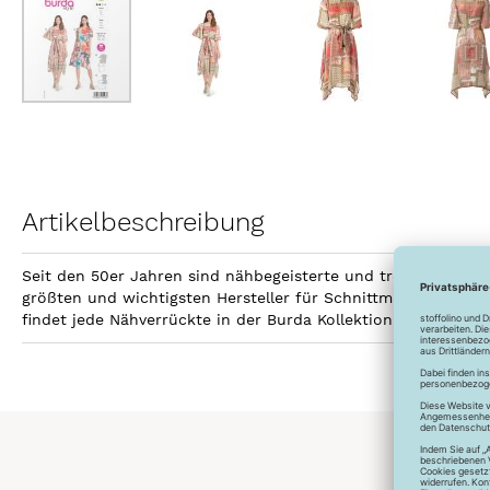
Zum
Anfang
der
Bildergalerie
Artikelbeschreibung
springen
Seit den 50er Jahren sind nähbegeisterte und trendbewusste
größten und wichtigsten Hersteller für Schnittmuster. Bis h
findet jede Nähverrückte in der Burda Kollektion den passen