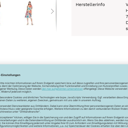
Herstellerinfo
H
s
 Frauen verliebt in die Schnitte von Burdastyle. Das Unterneh
eute ist die Beliebtheit bei Hobbyschneiderinnen und Profis un
den Schnitt.
Newsletter