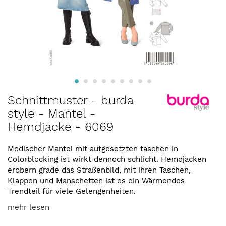
Zum
Schnittmuster - burda
Anfang
style - Mantel -
der
Hemdjacke - 6069
Bildergalerie
springen
Modischer Mantel mit aufgesetzten taschen in
Colorblocking ist wirkt dennoch schlicht. Hemdjacken
erobern grade das Straßenbild, mit ihren Taschen,
Klappen und Manschetten ist es ein Wärmendes
Trendteil für viele Gelengenheiten.
mehr lesen