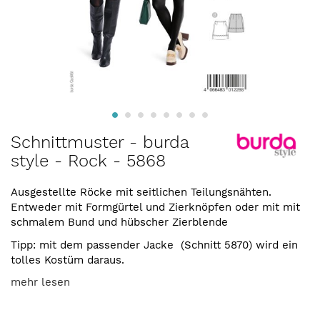
Zum
Schnittmuster - burda
Anfang
style - Rock - 5868
der
Bildergalerie
springen
Ausgestellte Röcke mit seitlichen Teilungsnähten.
Entweder mit Formgürtel und Zierknöpfen oder mit mit
schmalem Bund und hübscher Zierblende
Tipp: mit dem passender Jacke (Schnitt 5870) wird ein
tolles Kostüm daraus.
mehr lesen